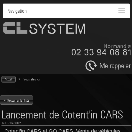
Navigation
Me rappeler
>
Vous êtes ici
Accueil
»
Retour à la liste
Lancement de Cotent'in CARS
Le 01 / 06 / 2022
Cotent'in CARS et GO CARS. Vente de véhicules